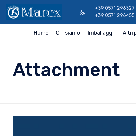
+39 0571 296327
+39 0571 296455
Home
Chi siamo
Imballaggi
Altri
Attachment