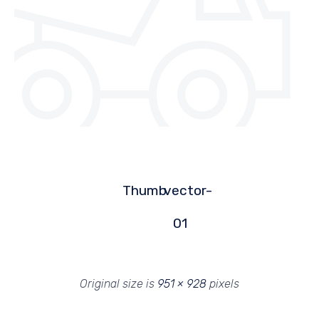
Thumb
vector-
01
Original size is
951 × 928
pixels