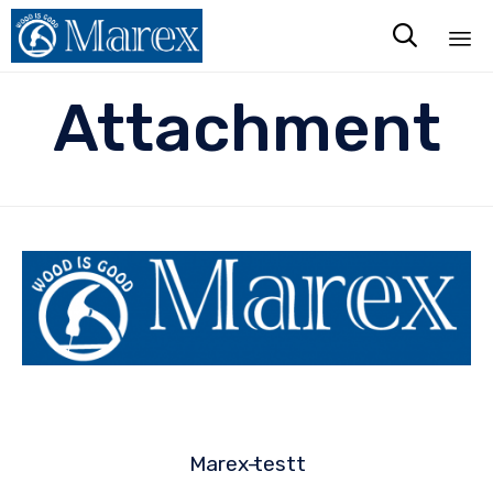

Sk
Attachment
to
co
Marex-
testt